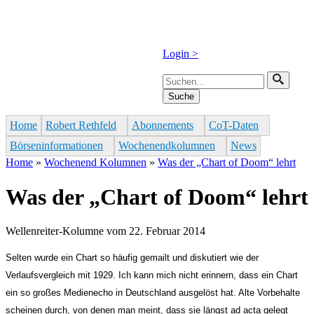
Jump to navigation
Login >
Suche
Suchformular
Home
Robert Rethfeld
Abonnements
CoT-Daten
Sie sind hier
Börseninformationen
Wochenendkolumnen
News
Home
»
Wochenend Kolumnen
»
Was der „Chart of Doom“ lehrt
Was der „Chart of Doom“ lehrt
Wellenreiter-Kolumne vom 22. Februar 2014
Selten wurde ein Chart so häufig gemailt und diskutiert wie der
Verlaufsvergleich mit 1929. Ich kann mich nicht erinnern, dass ein Chart
ein so großes Medienecho in Deutschland ausgelöst hat. Alte Vorbehalte
scheinen durch, von denen man meint, dass sie längst ad acta gelegt