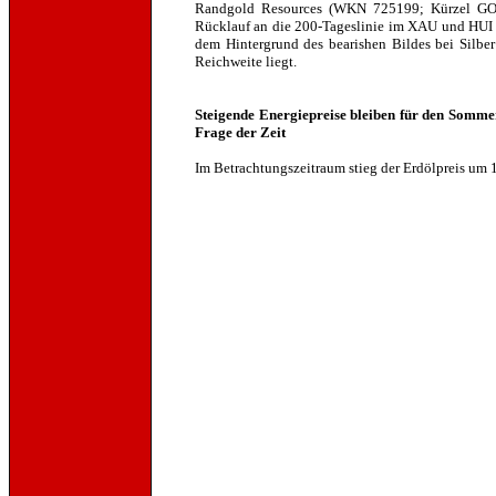
Randgold Resources (WKN 725199; Kürzel GOLD
Rücklauf an die 200-Tageslinie im XAU und HUI h
dem Hintergrund des bearishen Bildes bei Silber
Reichweite liegt.
Steigende Energiepreise bleiben für den Somme
Frage der Zeit
Im Betrachtungszeitraum stieg der Erdölpreis um 1