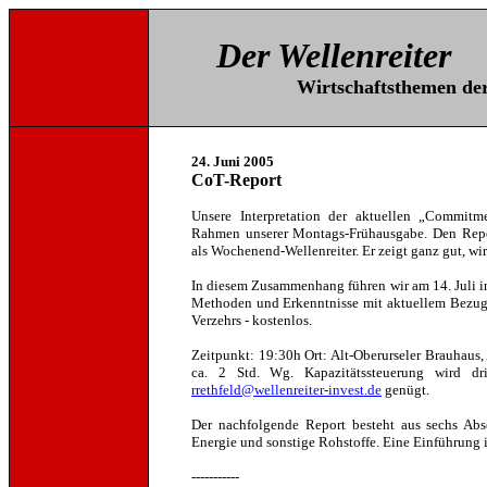
Der Wellenreiter
Wirtschaftsthemen der 
24. Juni 2005
CoT-Report
Unsere Interpretation der aktuellen „Commitm
Rahmen unserer Montags-Frühausgabe. Den Repo
als Wochenend-Wellenreiter. Er zeigt ganz gut, wir
In diesem Zusammenhang führen wir am 14. Juli in 
Methoden und Erkenntnisse mit aktuellem Bezug n
Verzehrs - kostenlos.
Zeitpunkt: 19:30h Ort: Alt-Oberurseler Brauhaus,
ca. 2 Std. Wg. Kapazitätssteuerung wird d
rrethfeld@wellenreiter-invest.de
genügt.
Der nachfolgende Report besteht aus sechs Abs
Energie und sonstige Rohstoffe. Eine Einführung i
-----------