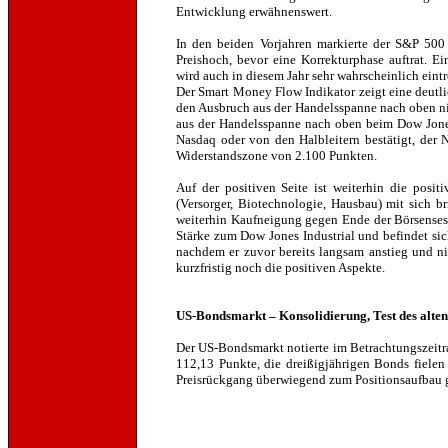
Entwicklung erwähnenswert.
In den beiden Vorjahren markierte der S&P 500 
Preishoch, bevor eine Korrekturphase auftrat. Ei
wird auch in diesem Jahr sehr wahrscheinlich eintr
Der Smart Money Flow Indikator zeigt eine deutli
den Ausbruch aus der Handelsspanne nach oben ni
aus der Handelsspanne nach oben beim Dow Jone
Nasdaq oder von den Halbleitern bestätigt, der 
Widerstandszone von 2.100 Punkten.
Auf der positiven Seite ist weiterhin die posit
(Versorger, Biotechnologie, Hausbau) mit sich br
weiterhin Kaufneigung gegen Ende der Börsensess
Stärke zum Dow Jones Industrial und befindet si
nachdem er zuvor bereits langsam anstieg und ni
kurzfristig noch die positiven Aspekte.
US-Bondsmarkt – Konsolidierung, Test des alten
Der US-Bondsmarkt notierte im Betrachtungszeitr
112,13 Punkte, die dreißigjährigen Bonds fiele
Preisrückgang überwiegend zum Positionsaufbau 