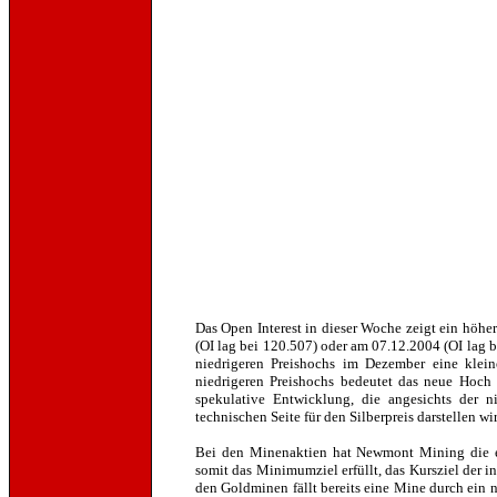
Das Open Interest in dieser Woche zeigt ein höhe
(OI lag bei 120.507) oder am 07.12.2004 (OI lag b
niedrigeren Preishochs im Dezember eine kleine
niedrigeren Preishochs bedeutet das neue Hoch 
spekulative Entwicklung, die angesichts der n
technischen Seite für den Silberpreis darstellen wi
Bei den Minenaktien hat Newmont Mining die e
somit das Minimumziel erfüllt, das Kursziel der
den Goldminen fällt bereits eine Mine durch ein n