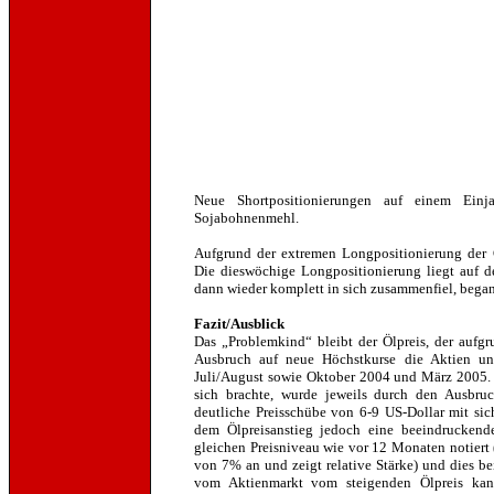
Neue Shortpositionierungen auf einem Einj
Sojabohnenmehl.
Aufgrund der extremen Longpositionierung der 
Die dieswöchige Longpositionierung liegt auf d
dann wieder komplett in sich zusammenfiel, bega
Fazit/Ausblick
Das „Problemkind“ bleibt der Ölpreis, der aufg
Ausbruch auf neue Höchstkurse die Aktien unt
Juli/August sowie Oktober 2004 und März 2005. 
sich brachte, wurde jeweils durch den Ausbruc
deutliche Preisschübe von 6-9 US-Dollar mit sic
dem Ölpreisanstieg jedoch eine beeindruckende
gleichen Preisniveau wie vor 12 Monaten notiert
von 7% an und zeigt relative Stärke) und dies b
vom Aktienmarkt vom steigenden Ölpreis kan