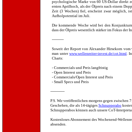
psychologische Marke von 60 US-Dollar direkt zu
ersten Aprilhoch, als der Ölpreis nach einem Dopp
Zeit (3 Wochen) fiel, erscheint zwar möglich, 
Aufholpotential im Juli.
Die kommende Woche wird bei den Konjunkturnac
dass der Ölpreis wesentlich stärker im Fokus der I
----------
Soweit der Report von Alexander Hirsekorn vom 
man unter
www.wellenreiter-invest.de/cot.html
. I
Charts:
- Commercials und Preis langfristig
- Open Interest und Preis
- Commercials/Open Interest und Preis
- Small Specs und Preis
------------
P.S. Wir veröffentlichen morgens gegen zwischen 
Geschehen, die als 14-tägiges
Schnupperabo
kosten
Schnupperabos können auch unsere CoT-Interpreta
Kostenloses
Abonnement des Wochenend-Wellenreit
absenden.