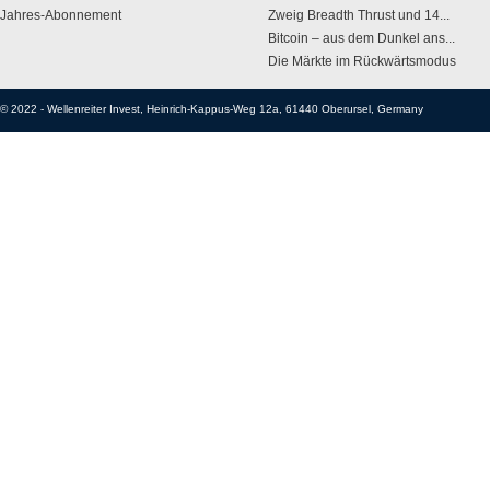
Jahres-Abonnement
Zweig Breadth Thrust und 14...
Bitcoin – aus dem Dunkel ans...
Die Märkte im Rückwärtsmodus
© 2022 -
Wellenreiter Invest
,
Heinrich-Kappus-Weg 12a
, 61440 Oberursel,
Germany