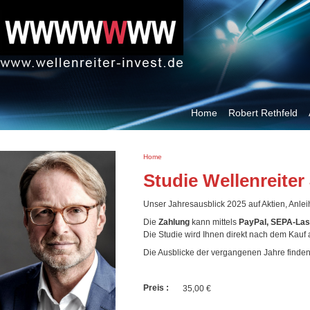
Jump to navigation
Home
Robert Rethfeld
S
Home
i
Studie Wellenreiter
e
s
Unser Jahresausblick 2025 auf Aktien, Anlei
i
n
Die
Zahlung
kann mittels
PayPal, SEPA-Las
d
Die Studie wird Ihnen direkt nach dem Kauf 
h
Die Ausblicke der vergangenen Jahre finde
i
e
r
Preis :
35,00 €