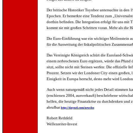
Der britische Historiker Toynbee untersuchte in den 
Epochen. Er bemerkte eine Tendenz zum „Universalst
dorthin befinden. Die Integration erfolgt für uns mit 
kommt sie mit großen Schritten voran. Mehr als die Hä
Die Euro-Einführung war ein wichtiger Meilenstein au
für die Ausweitung der fiskalpolitischen Zusammenarb
Das Vereinigte Königreich schürt die Euroland-Schwä
einem zerbrochenen Euro ergötzen, würde das Pfund 
sitzt, sollte nicht mit Steinen werfen: Die offizielle In
Prozent. Setzen wir der Londoner City einen großen,
Einigkeit in Europa herrscht, desto mehr wird London
Auch wenn naturgemäß nicht jedes Detail stimmen k
(erschienen 2004, ausverkauft) beschriebene wirtscha
helfen, die heutige Finanzkrise zu durchdenken und zu
abrufbar
http://tinyurl.com/newcho
Robert Rethfeld
Wellenreiter-Invest