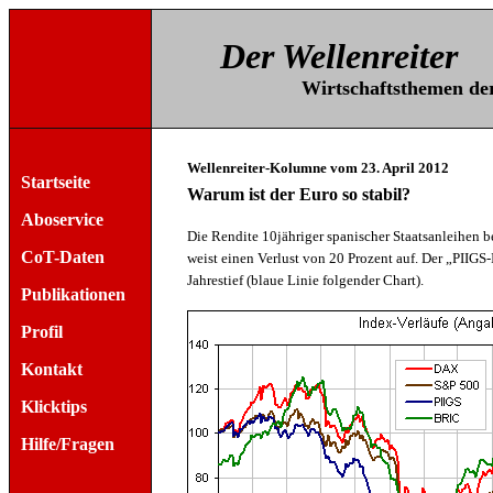
Der Wellenreiter
Wirtschaftsthemen der 
Wellenreiter-Kolumne vom 23. April 2012
Startseite
Warum ist der Euro so stabil?
Aboservice
Die Rendite 10jähriger spanischer Staatsanleihen b
CoT-Daten
weist einen Verlust von 20 Prozent auf. Der „PIIGS
Jahrestief (blaue Linie folgender Chart).
Publikationen
Profil
Kontakt
Klicktips
Hilfe/Fragen