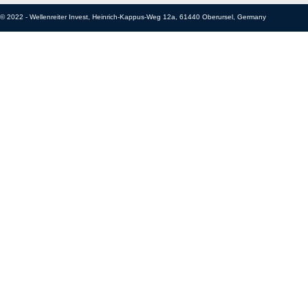
© 2022 -
Wellenreiter Invest
,
Heinrich-Kappus-Weg 12a
, 61440 Oberursel,
Germany