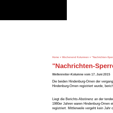
Jump to navigation
Home
Robert Rethfeld
S
Home
»
Wochenend Kolumnen
»
"Nachrichten-Spe
i
"Nachrichten-Sper
e
s
Wellenreiter-Kolumne vom 17. Juni 2015
i
n
Die beiden Hindenburg-Omen der vergange
d
Hindenburg-Omen registriert wurde, beric
h
i
e
Liegt die Berichts-Abstinenz an der ten
r
1980er Jahren waren Hindenburg-Omen ein
registriert. Mittlerweile vergeht kein Ja