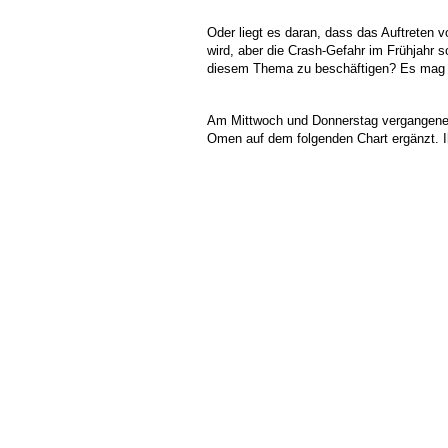
Oder liegt es daran, dass das Auftreten
wird, aber die Crash-Gefahr im Frühjahr 
Wellenreiter-
diesem Thema zu beschäftigen? Es mag e
Abonnement
Am Mittwoch und Donnerstag vergangener
Omen auf dem folgenden Chart ergänzt. Ih
jetzt bestellen
Schnupperabo
14 Tage
kostenlos
jetzt bestellen
Kostenfreie
Wochenend-